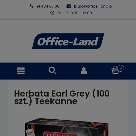
91 484 07 06
biuro@office-land.pl
Pn - Pt: 8.00 - 16.00
Herbata Earl Grey (100
szt.) Teekanne