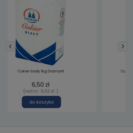
Cukier biały saszetki (200x5g) Diamant
25,90 zł
(netto:
23,98 zł
)
do koszyka