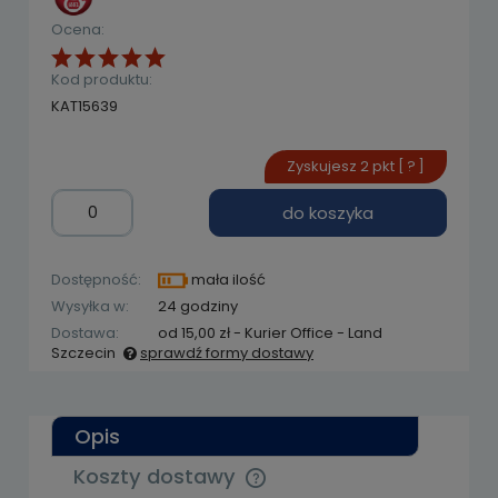
Ocena:
Kod produktu:
KAT15639
Zyskujesz
2
pkt [
?
]
do koszyka
Dostępność:
mała ilość
Wysyłka w:
24 godziny
Dostawa:
od 15,00 zł
- Kurier Office - Land
Szczecin
sprawdź formy dostawy
Cena nie zawiera ewentualnych kosztów
płatności
Opis
Koszty dostawy
Cena nie zawiera ewentualnych kosztów