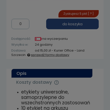
Zyskujesz
5
pkt [
?
]
do koszyka
Dostępność:
na wyczerpaniu
Wysyłka w:
24 godziny
Dostawa:
od 15,00 zł
- Kurier Office - Land
Szczecin
sprawdź formy dostawy
Cena nie zawiera ewentualnych kosztów
płatności
Opis
Koszty dostawy
Cena nie zawiera ewentualnych kosztów
płatności
etykiety uniwersalne,
samoprzylepne do
wszechstronnych zastosowań
10 etykiet na arkuszu