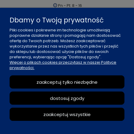
Pn - Pt: 8 - 16
al. Boh. Warszawy 21, 70-372 Szczecin
Dbamy o Twoją prywatność
91 484 07 06
Pliki cookies i pokrewne im technologie umożliwiają
biuro@office-land.pl
poprawne działanie strony i pomagają nam dostosować
ofertę do Twoich potrzeb. Możesz zaakceptować
Fax: 91 484 49 27
wykorzystanie przez nas wszystkich tych plików i przejść
do sklepu lub dostosować użycie plików do swoich
preferencji, wybierając opcję "Dostosuj zgody".
O nas
Więcej o plikach cookies przeczytasz w naszej Polityce
prywatności.
Zasady sprzedaży
zaakceptuj tylko niezbędne
Reklamacje i zwroty
dostosuj zgody
Moje konto
zaakceptuj wszystkie
pokaż pełną wersję strony