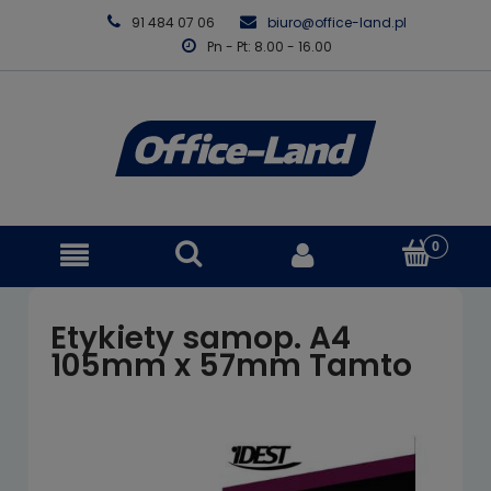
91 484 07 06
biuro@office-land.pl
Pn - Pt: 8.00 - 16.00
Etykiety samop. A4
105mm x 57mm Tamto