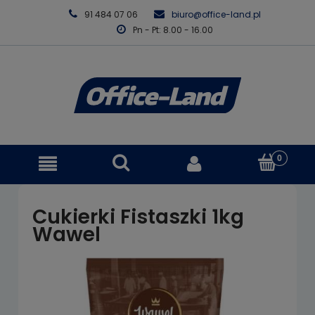
91 484 07 06
biuro@office-land.pl
Pn - Pt: 8.00 - 16.00
Cukierki Fistaszki 1kg
Wawel