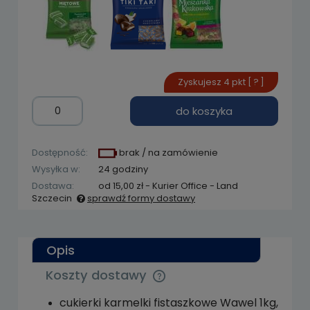
Zyskujesz
4
pkt [
?
]
do koszyka
Dostępność:
brak / na zamówienie
Wysyłka w:
24 godziny
Dostawa:
od 15,00 zł
- Kurier Office - Land
Szczecin
sprawdź formy dostawy
Cena nie zawiera ewentualnych kosztów
płatności
Opis
Koszty dostawy
Cena nie zawiera ewentualnych kosztów
płatności
cukierki karmelki fistaszkowe Wawel 1kg,