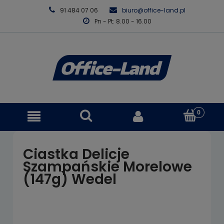
91 484 07 06
biuro@office-land.pl
Pn - Pt: 8.00 - 16.00
Ciastka Delicje
Szampańskie Morelowe
(147g) Wedel