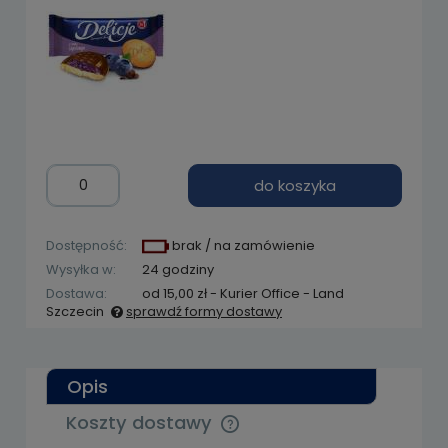
do koszyka
Dostępność:
brak / na zamówienie
Wysyłka w:
24 godziny
Dostawa:
od 15,00 zł
- Kurier Office - Land
Szczecin
sprawdź formy dostawy
Cena nie zawiera ewentualnych kosztów
płatności
Opis
Koszty dostawy
Cena nie zawiera ewentualnych kosztów