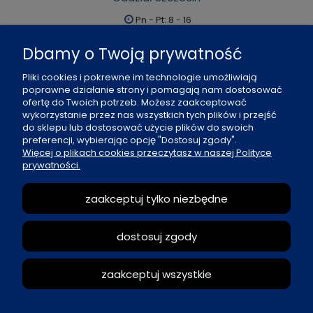
Pn - Pt: 8 - 16
al. Boh. Warszawy 21, 70-372 Szczecin
Dbamy o Twoją prywatność
91 484 07 06
Pliki cookies i pokrewne im technologie umożliwiają
biuro@office-land.pl
poprawne działanie strony i pomagają nam dostosować
ofertę do Twoich potrzeb. Możesz zaakceptować
Fax: 91 484 49 27
wykorzystanie przez nas wszystkich tych plików i przejść
do sklepu lub dostosować użycie plików do swoich
preferencji, wybierając opcję "Dostosuj zgody".
O nas
Więcej o plikach cookies przeczytasz w naszej Polityce
prywatności.
Zasady sprzedaży
zaakceptuj tylko niezbędne
Reklamacje i zwroty
dostosuj zgody
Moje konto
zaakceptuj wszystkie