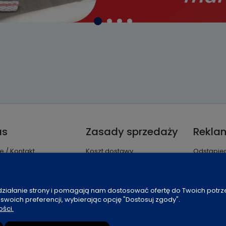
as
Zasady sprzedaży
Reklam
ie / Kontakt
Koszt dostawy
Odstąpie
enia plików cookies
Czas realizacji
Reklamac
ności
Sposoby płatności
t
Regulamin sklepu
 działanie strony i pomagają nam dostosować ofertę do Twoich potr
 swoich preferencji, wybierając opcję "Dostosuj zgody".
ka prywatności cookies
ości.