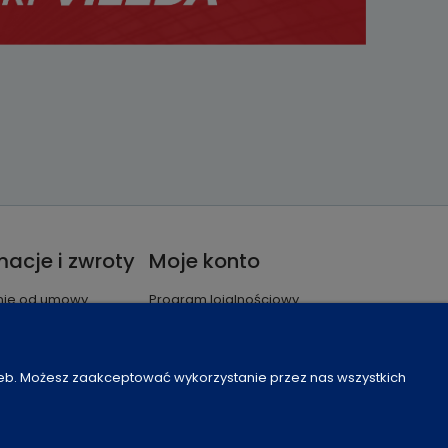
acje i zwroty
Moje konto
nie od umowy
Program lojalnościowy
je
Częste pytania
Ustawienia konta
Moje zamówienia
zeb. Możesz zaakceptować wykorzystanie przez nas wszystkich