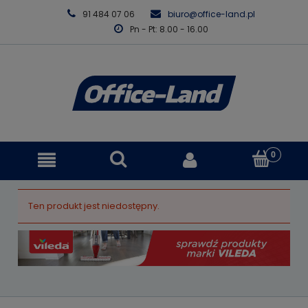
91 484 07 06
biuro@office-land.pl
Pn - Pt: 8.00 - 16.00
Ten produkt jest niedostępny.