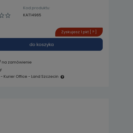
Kod produktu:
KAT14965
Zyskujesz
1
pkt [
?
]
do koszyka
/ na zamówienie
y
- Kurier Office - Land Szczecin
e zawiera ewentualnych
 płatności