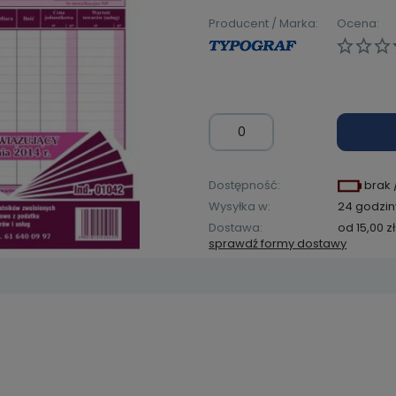
Producent / Marka:
Ocena:
Dostępność:
brak 
Wysyłka w:
24 godzin
Dostawa:
od 15,00 zł
sprawdź formy dostawy
Cena ni
kosztów
zawiera ewentualnych
łatności