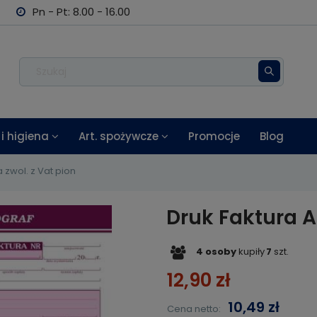
Pn - Pt: 8.00 - 16.00
i higiena
Art. spożywcze
Promocje
Blog
 zwol. z Vat pion
Druk Faktura A5
4
osoby
kupiły
7
szt.
12,90 zł
10,49 zł
Cena netto: