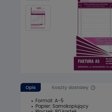
Opis
Koszty dostawy
Format: A-5
Cena nie 
Papier: Samokopiujący
kosztów p
Bloczek: 80 kartek