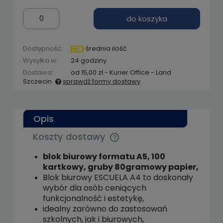
do koszyka
Dostępność:
średnia ilość
Wysyłka w:
24 godziny
Dostawa:
od 15,00 zł
- Kurier Office - Land
Szczecin
sprawdź formy dostawy
Cena nie zawiera ewentualnych kosztów
płatności
Opis
Koszty dostawy
Cena nie zawiera ewentualnych kosztów
płatności
blok biurowy formatu A5, 100
kartkowy, gruby 80gramowy papier,
Blok biurowy ESCUELA A4 to doskonały
wybór dla osób ceniących
funkcjonalność i estetykę,
idealny zarówno do zastosowań
szkolnych, jak i biurowych,